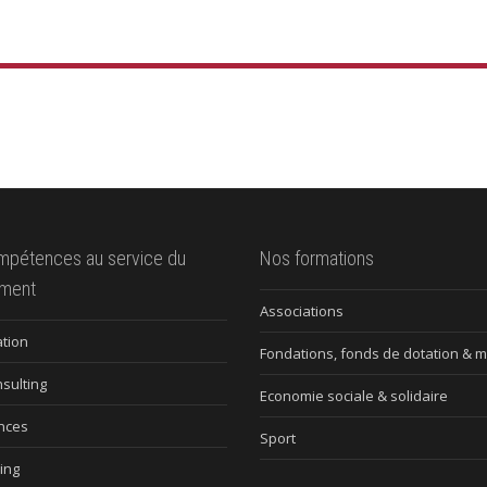
mpétences au service du
Nos formations
ment
Associations
tion
Fondations, fonds de dotation & 
nsulting
Economie sociale & solidaire
nces
Sport
ing