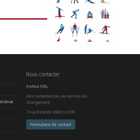
Nous contacter
Institut ISBL
Des compétences au service du
mécénat
changement
7 rue Désirée 69001 LYON
Formulaire de contact