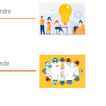
endre
ndir