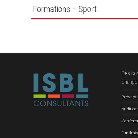
Formations – Sport
Des co
change
Présenta
Audit co
Confére
Fundrais