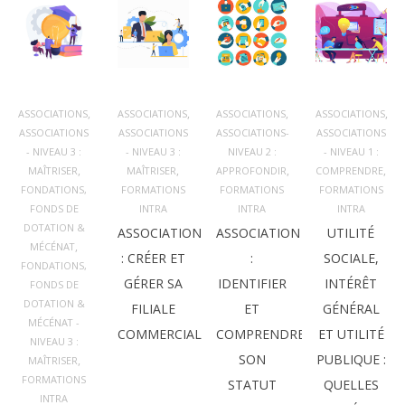
,
,
,
,
ASSOCIATIONS
ASSOCIATIONS
ASSOCIATIONS
ASSOCIATIONS
ASSOCIATIONS
ASSOCIATIONS
ASSOCIATIONS-
ASSOCIATIONS
- NIVEAU 3 :
- NIVEAU 3 :
NIVEAU 2 :
- NIVEAU 1 :
,
,
,
,
MAÎTRISER
MAÎTRISER
APPROFONDIR
COMPRENDRE
FONDATIONS,
FORMATIONS
FORMATIONS
FORMATIONS
FONDS DE
INTRA
INTRA
INTRA
DOTATION &
ASSOCIATION
ASSOCIATION
UTILITÉ
,
MÉCÉNAT
: CRÉER ET
:
SOCIALE,
FONDATIONS,
GÉRER SA
IDENTIFIER
INTÉRÊT
FONDS DE
DOTATION &
FILIALE
ET
GÉNÉRAL
MÉCÉNAT -
COMMERCIALE
COMPRENDRE
ET UTILITÉ
NIVEAU 3 :
SON
PUBLIQUE :
,
MAÎTRISER
FORMATIONS
STATUT
QUELLES
INTRA