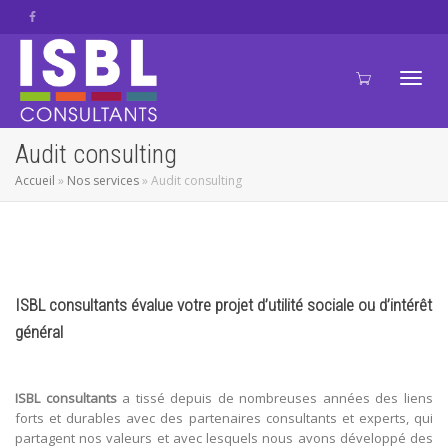
Active
Audit consulting
Accueil
»
Nos services
»
Audit consulting
navig
ISBL consultants évalue votre projet d’utilité sociale ou d’intérêt
général
ISBL
consultants
a tissé depuis de nombreuses années des liens
forts et durables avec des partenaires consultants et experts, qui
partagent nos valeurs et avec lesquels nous avons développé des