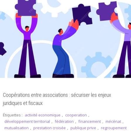
Coopérations entre associations : sécuriser les enjeux
juridiques et fiscaux
Étiquettes :
activité economique
,
cooperation
,
développement territorial
,
fédération
,
financement
,
mécénat
,
mutualisation
,
prestation croisée
,
publique prive
,
regroupement