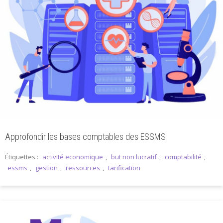
Approfondir les bases comptables des ESSMS
Étiquettes :
activité economique
,
but non lucratif
,
comptabilité
,
essms
,
gestion
,
ressources
,
tarification