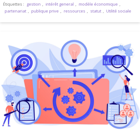
Étiquettes :
gestion
,
intérêt general
,
modèle économique
,
partenariat
,
publique prive
,
ressources
,
statut
,
Utilité sociale