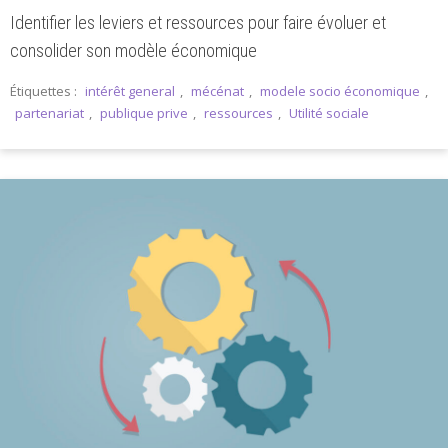
Identifier les leviers et ressources pour faire évoluer et
consolider son modèle économique
Étiquettes :
intérêt general
,
mécénat
,
modele socio économique
,
partenariat
,
publique prive
,
ressources
,
Utilité sociale