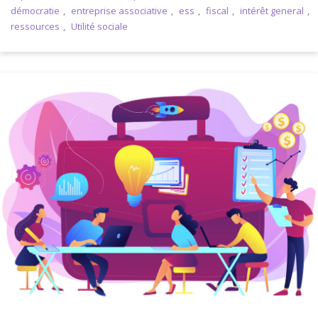
démocratie
,
entreprise associative
,
ess
,
fiscal
,
intérêt general
,
ressources
,
Utilité sociale