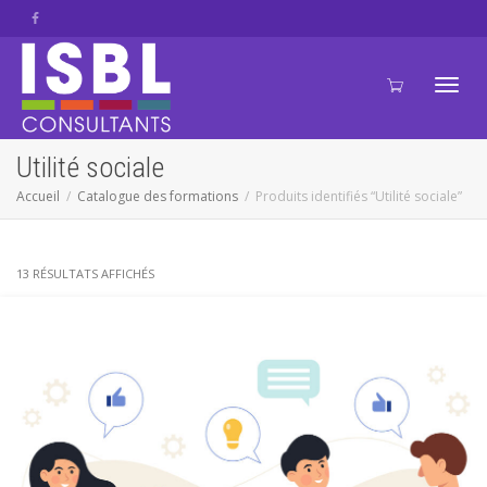
Active
Utilité sociale
Accueil
Catalogue des formations
Produits identifiés “Utilité sociale”
navig
13 RÉSULTATS AFFICHÉS