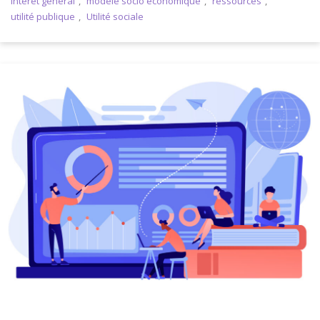
intérêt general
,
modele socio économique
,
ressources
,
utilité publique
,
Utilité sociale