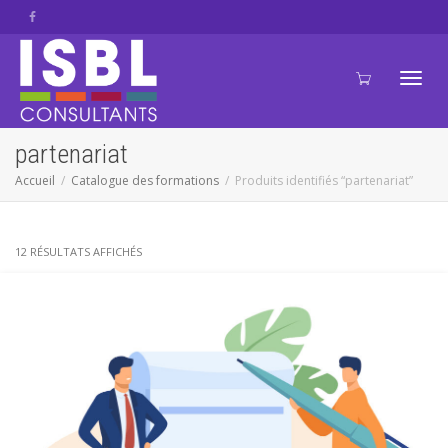
Active
partenariat
Accueil
Catalogue des formations
Produits identifiés “partenariat”
navig
12 RÉSULTATS AFFICHÉS