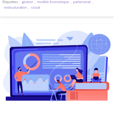
Étiquettes :
gestion
,
modèle économique
,
partenariat
,
restructuration
,
social