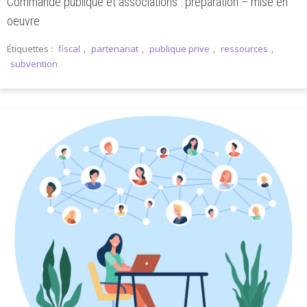
Commande publique et associations : préparation – mise en
oeuvre
Étiquettes :
fiscal
,
partenariat
,
publique prive
,
ressources
,
subvention