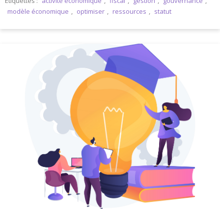
Étiquettes :
activité economique
,
fiscal
,
gestion
,
gouvernance
,
modèle économique
,
optimiser
,
ressources
,
statut