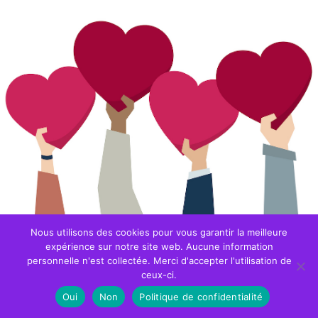
Nous utilisons des cookies pour vous garantir la meilleure
expérience sur notre site web. Aucune information
Mécénat et intérêt général : approche politique, juridique et
personnelle n'est collectée. Merci d'accepter l'utilisation de
ceux-ci.
fiscale
Oui
Non
Politique de confidentialité
Étiquettes :
association
,
engagement
,
fiscal
,
fondation
,