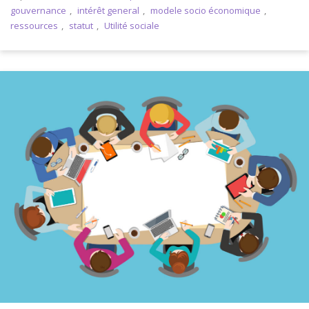
gouvernance
,
intérêt general
,
modele socio économique
,
ressources
,
statut
,
Utilité sociale