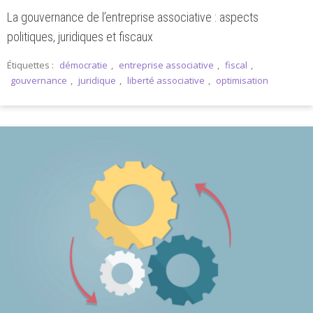
La gouvernance de l’entreprise associative : aspects
politiques, juridiques et fiscaux
Étiquettes :
démocratie
,
entreprise associative
,
fiscal
,
gouvernance
,
juridique
,
liberté associative
,
optimisation