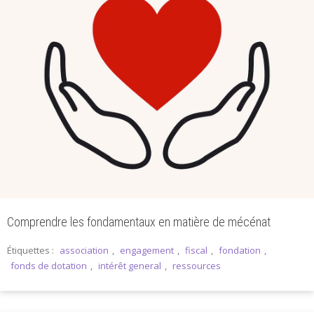
Comprendre les fondamentaux en matière de mécénat
Étiquettes :
association
,
engagement
,
fiscal
,
fondation
,
fonds de dotation
,
intérêt general
,
ressources