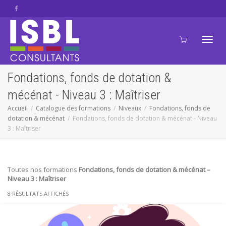
Active
Fondations, fonds de dotation &
mécénat - Niveau 3 : Maîtriser
navig
Accueil
Catalogue des formations
Niveaux
Fondations, fonds de
dotation & mécénat
Fondations, fonds de dotation & mécénat - Niveau
3 : Maîtriser
Toutes nos formations
Fondations, fonds de dotation & mécénat –
Niveau 3 : Maîtriser
8 RÉSULTATS AFFICHÉS