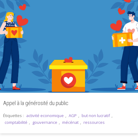
Appel à la générosité du public
Étiquettes :
activité economique
,
AGP
,
but non lucratif
,
comptabilité
,
gouvernance
,
mécénat
,
ressources