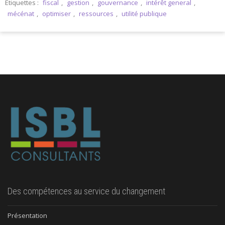
Étiquettes :
fiscal
,
gestion
,
gouvernance
,
intérêt general
,
mécénat
,
optimiser
,
ressources
,
utilité publique
Des compétences au service du changement
Présentation