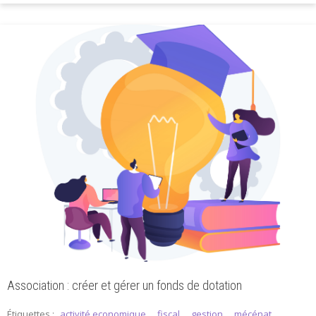
Association : créer et gérer un fonds de dotation
Étiquettes :
activité economique
,
fiscal
,
gestion
,
mécénat
,