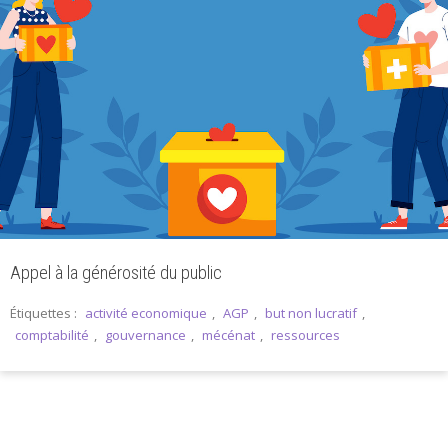
Appel à la générosité du public
Étiquettes :
activité economique
,
AGP
,
but non lucratif
,
comptabilité
,
gouvernance
,
mécénat
,
ressources