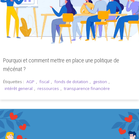
Pourquoi et comment mettre en place une politique de
mécénat ?
Étiquettes :
AGP
,
fiscal
,
fonds de dotation
,
gestion
,
intérêt general
,
ressources
,
transparence financière