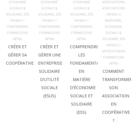
,
ECONOMIE
ECONOMIE
ECONOMIE
ASSOCIATIONS
SOCIALE &
SOCIALE &
SOCIALE &
ASSOCIATIONS
,
,
,
SOLIDAIRE
ESS
SOLIDAIRE
ESS
SOLIDAIRE
ESS
- NIVEAU 3 :
,
- NIVEAU 1 :
- NIVEAU 1 :
- NIVEAU 1 :
MAÎTRISER
,
,
,
COMPRENDRE
COMPRENDRE
COMPRENDRE
ECONOMIE
FORMATIONS
FORMATIONS
FORMATIONS
SOCIALE &
,
INTRA
INTRA
INTRA
SOLIDAIRE
ESS
- NIVEAU 2 :
CRÉER ET
CRÉER ET
COMPRENDRE
,
APPROFONDIR
GÉRER SA
GÉRER UNE
LES
FORMATIONS
COOPÉRATIVE
ENTREPRISE
FONDAMENTAUX
INTRA
SOLIDAIRE
EN
COMMENT
D’UTILITÉ
MATIÈRE
TRANSFORME
SOCIALE
D’ÉCONOMIE
SON
(ESUS)
SOCIALE ET
ASSOCIATION
SOLIDAIRE
EN
(ESS)
COOPÉRATIVE
?