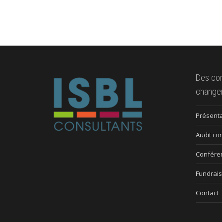
Des co
change
Présenta
Audit co
Confére
Fundrais
Contact