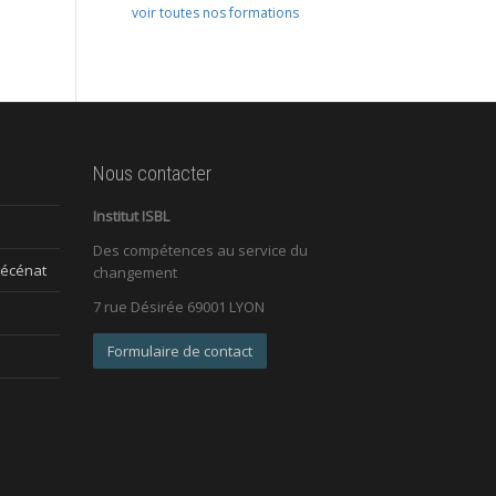
voir toutes nos formations
Nous contacter
Institut ISBL
Des compétences au service du
mécénat
changement
7 rue Désirée 69001 LYON
Formulaire de contact