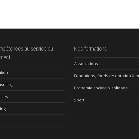
mpétences au service du
Nos formations
ment
Associations
tion
Fondations, fonds de dotation & 
nsulting
Economie sociale & solidaire
nces
Sport
ing