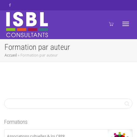
Active
Formation par auteur
Accueil
»
Formation par auteur
navig
Formations
Associations cultuelles & loi CRPR